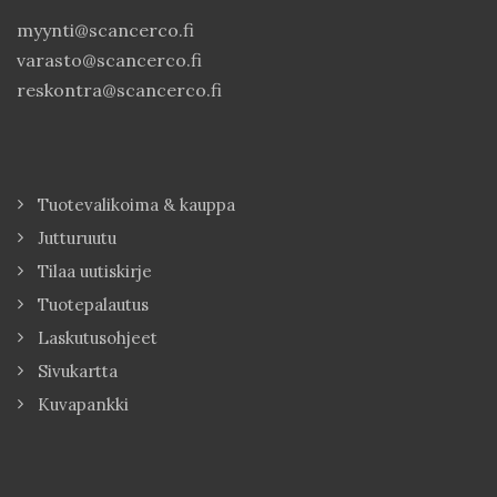
myynti@scancerco.fi
varasto@scancerco.fi
reskontra@scancerco.fi
Tuotevalikoima & kauppa
Jutturuutu
Tilaa uutiskirje
Tuotepalautus
Laskutusohjeet
Sivukartta
Kuvapankki