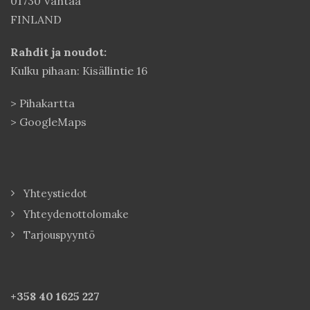
01730 Vantaa
FINLAND
Rahdit ja noudot:
Kulku pihaan: Kisällintie 16
>
Pihakartta
>
GoogleMaps
Yhteystiedot
Yhteydenottolomake
Tarjouspyyntö
+358 40
1625 227