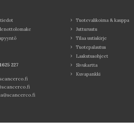
tiedot
Tuotevalikoima & kauppa
denottolomake
Jutturuutu
spyyntö
Tilaa uutiskirje
Tuotepalautus
Laskutusohjeet
1625 227
Sivukartta
Kuvapankki
cancerco.fi
scancerco.fi
a@scancerco.fi