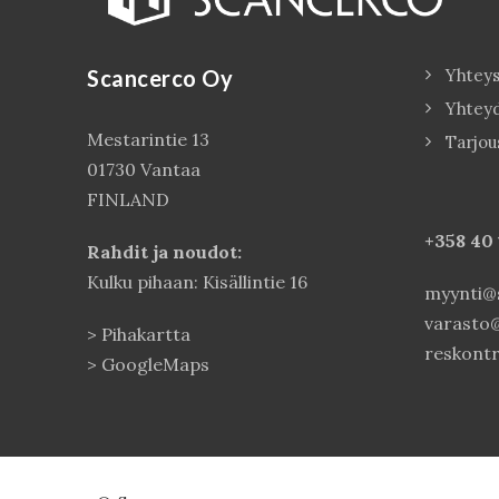
Scancerco Oy
Yhteys
Yhtey
Mestarintie 13
Tarjou
01730 Vantaa
FINLAND
+358 40
Rahdit ja noudot:
Kulku pihaan: Kisällintie 16
myynti@s
varasto@
>
Pihakartta
reskontr
>
GoogleMaps