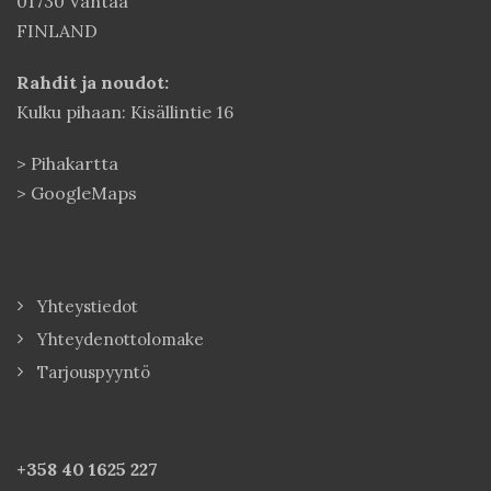
01730 Vantaa
FINLAND
Rahdit ja noudot:
Kulku pihaan: Kisällintie 16
>
Pihakartta
>
GoogleMaps
Yhteystiedot
Yhteydenottolomake
Tarjouspyyntö
+358 40
1625 227