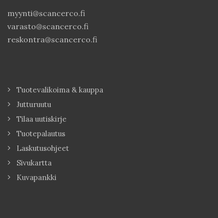
myynti@scancerco.fi
varasto@scancerco.fi
reskontra@scancerco.fi
Tuotevalikoima & kauppa
Jutturuutu
Tilaa uutiskirje
Tuotepalautus
Laskutusohjeet
Sivukartta
Kuvapankki