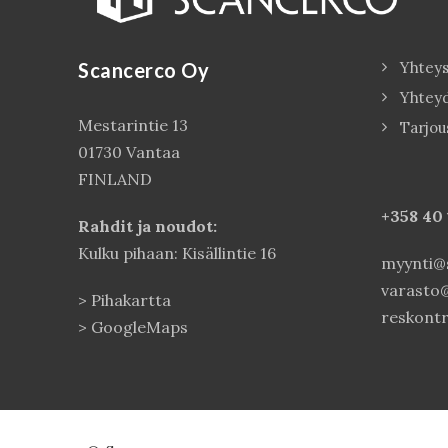
Scancerco Oy
Yhteys
Yhtey
Mestarintie 13
Tarjou
01730 Vantaa
FINLAND
+358 40
Rahdit ja noudot:
Kulku pihaan: Kisällintie 16
myynti@s
varasto@
>
Pihakartta
reskontr
>
GoogleMaps