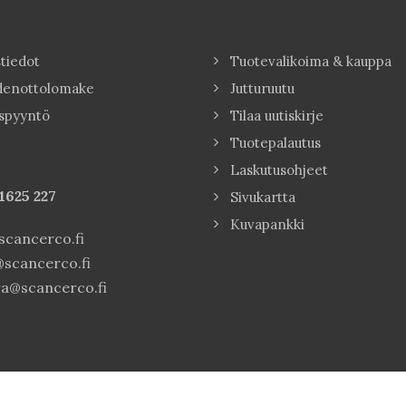
tiedot
Tuotevalikoima & kauppa
denottolomake
Jutturuutu
spyyntö
Tilaa uutiskirje
Tuotepalautus
Laskutusohjeet
1625 227
Sivukartta
Kuvapankki
cancerco.fi
scancerco.fi
a@scancerco.fi