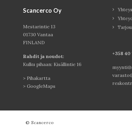
Scancerco Oy
Yhteys
Yhtey
Mestarintie 13
Tarjou
01730 Vantaa
FINLAND
+358 40
Rahdit ja noudot:
Kulku pihaan: Kisällintie 16
myynti@s
varasto@
>
Pihakartta
reskontr
>
GoogleMaps
© Scancerco