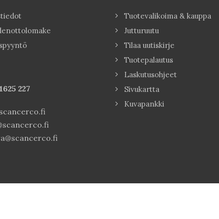
tiedot
Tuotevalikoima & kauppa
denottolomake
Jutturuutu
spyyntö
Tilaa uutiskirje
Tuotepalautus
Laskutusohjeet
1625 227
Sivukartta
Kuvapankki
cancerco.fi
scancerco.fi
a@scancerco.fi