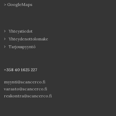
>
GoogleMaps
Yhteystiedot
Yhteydenottolomake
Tarjouspyyntö
+358 40
1625 227
myynti@scancerco.fi
varasto@scancerco.fi
reskontra@scancerco.fi