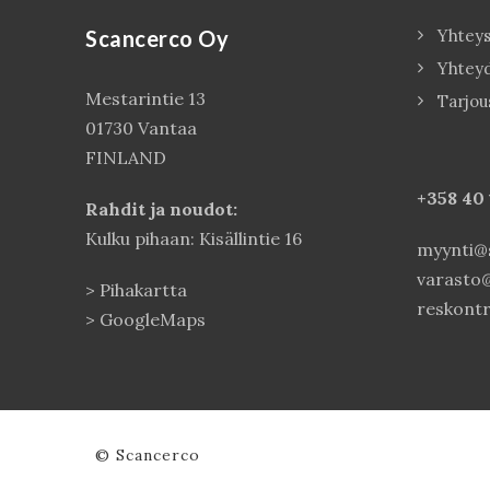
Scancerco Oy
Yhteys
Yhtey
Mestarintie 13
Tarjou
01730 Vantaa
FINLAND
+358 40
Rahdit ja noudot:
Kulku pihaan: Kisällintie 16
myynti@s
varasto@
>
Pihakartta
reskontr
>
GoogleMaps
© Scancerco