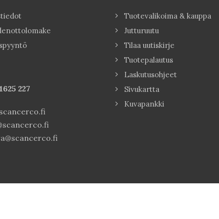
tiedot
Tuotevalikoima & kauppa
denottolomake
Jutturuutu
spyyntö
Tilaa uutiskirje
Tuotepalautus
Laskutusohjeet
1625 227
Sivukartta
Kuvapankki
cancerco.fi
scancerco.fi
a@scancerco.fi