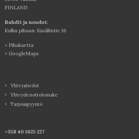
FINLAND
Rahdit ja noudot:
Kulku pihaan: Kisällintie 16
>
Pihakartta
>
GoogleMaps
Yhteystiedot
Yhteydenottolomake
Tarjouspyyntö
+358 40
1625 227