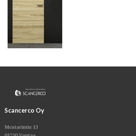
Kirjaudu
Scancerco Oy
Mestarintie 13
01730 Vantaa