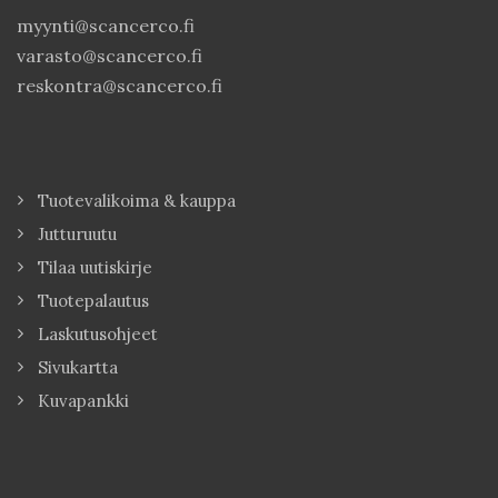
myynti@scancerco.fi
varasto@scancerco.fi
reskontra@scancerco.fi
Tuotevalikoima & kauppa
Jutturuutu
Tilaa uutiskirje
Tuotepalautus
Laskutusohjeet
Sivukartta
Kuvapankki