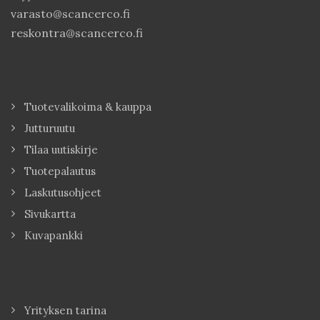
varasto@scancerco.fi
reskontra@scancerco.fi
Tuotevalikoima & kauppa
Jutturuutu
Tilaa uutiskirje
Tuotepalautus
Laskutusohjeet
Sivukartta
Kuvapankki
Yrityksen tarina