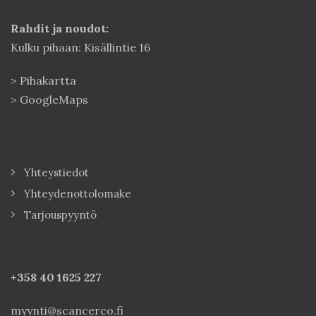
Rahdit ja noudot:
Kulku pihaan: Kisällintie 16
>
Pihakartta
>
GoogleMaps
Yhteystiedot
Yhteydenottolomake
Tarjouspyyntö
+358 40
1625 227
myynti@scancerco.fi