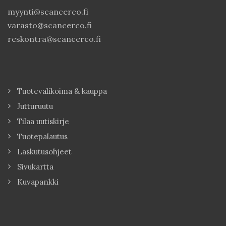
myynti@scancerco.fi
varasto@scancerco.fi
reskontra@scancerco.fi
Tuotevalikoima & kauppa
Jutturuutu
Tilaa uutiskirje
Tuotepalautus
Laskutusohjeet
Sivukartta
Kuvapankki