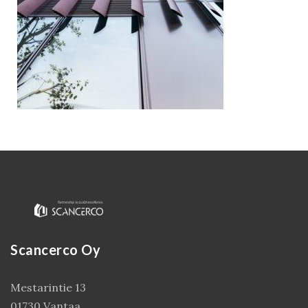
Kirjaudu
Scancerco Oy
Mestarintie 13
01730 Vantaa