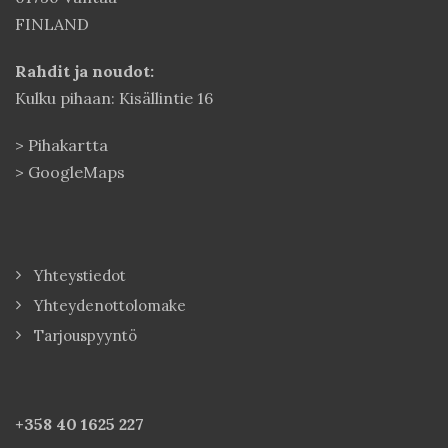
FINLAND
Rahdit ja noudot:
Kulku pihaan: Kisällintie 16
>
Pihakartta
>
GoogleMaps
Yhteystiedot
Yhteydenottolomake
Tarjouspyyntö
+358 40
1625 227