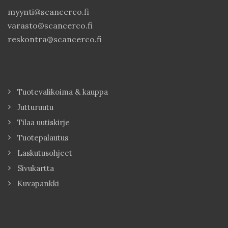
myynti@scancerco.fi
varasto@scancerco.fi
reskontra@scancerco.fi
Tuotevalikoima & kauppa
Jutturuutu
Tilaa uutiskirje
Tuotepalautus
Laskutusohjeet
Sivukartta
Kuvapankki