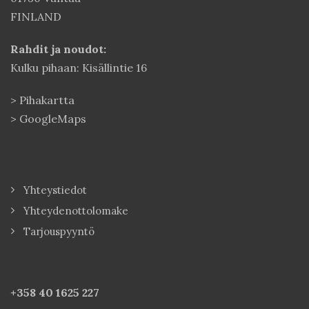
FINLAND
Rahdit ja noudot:
Kulku pihaan: Kisällintie 16
>
Pihakartta
>
GoogleMaps
Yhteystiedot
Yhteydenottolomake
Tarjouspyyntö
+358 40
1625 227