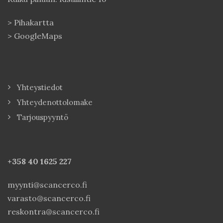
>
Pihakartta
>
GoogleMaps
Yhteystiedot
Yhteydenottolomake
Tarjouspyyntö
+358 40
1625 227
myynti@scancerco.fi
varasto@scancerco.fi
reskontra@scancerco.fi