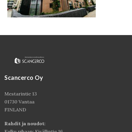
Scancerco Oy
Kirjaudu
Mestarintie 13
01730 Vantaa
FINLAND
Rahdit ja noudot:
Kulku pihaan: Kisällintie 16