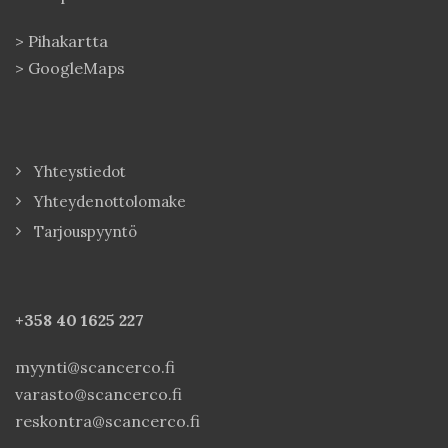
>
Pihakartta
>
GoogleMaps
Yhteystiedot
Yhteydenottolomake
Tarjouspyyntö
+358 40
1625 227
myynti@scancerco.fi
varasto@scancerco.fi
reskontra@scancerco.fi