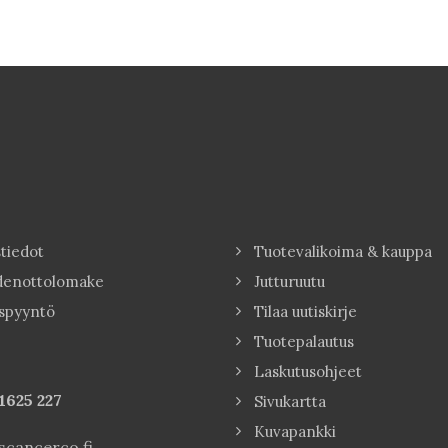
tiedot
Tuotevalikoima & kauppa
denottolomake
Jutturuutu
spyyntö
Tilaa uutiskirje
Tuotepalautus
Laskutusohjeet
1625 227
Sivukartta
Kuvapankki
cancerco.fi