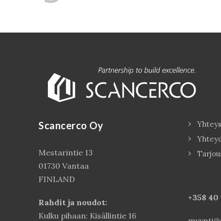
Scancerco Oy
Yhteys
Yhtey
Mestarintie 13
Tarjou
01730 Vantaa
FINLAND
+358 40
Rahdit ja noudot:
Kulku pihaan: Kisällintie 16
myynti@s