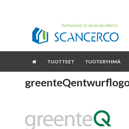
TUOTTEET
TUOTERYHMÄ
greenteQentwurflog