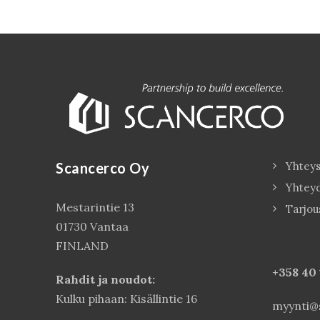
Scancerco Oy
Yhteys
Yhtey
Mestarintie 13
Tarjou
01730 Vantaa
FINLAND
+358 40
Rahdit ja noudot:
Kulku pihaan: Kisällintie 16
myynti@s