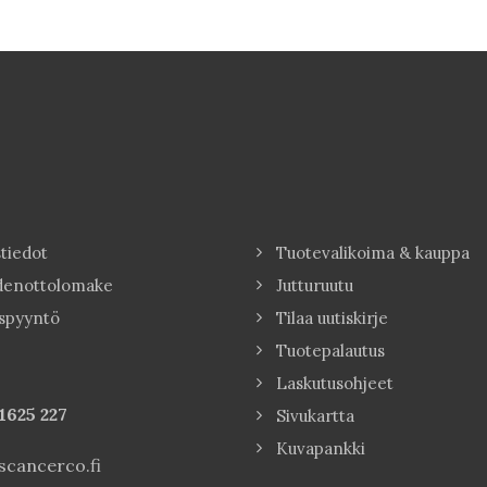
tiedot
Tuotevalikoima & kauppa
denottolomake
Jutturuutu
spyyntö
Tilaa uutiskirje
Tuotepalautus
Laskutusohjeet
1625 227
Sivukartta
Kuvapankki
cancerco.fi