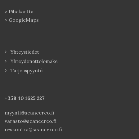
>
Pihakartta
>
GoogleMaps
Yhteystiedot
Yhteydenottolomake
Tarjouspyyntö
+358 40
1625 227
myynti@scancerco.fi
varasto@scancerco.fi
reskontra@scancerco.fi