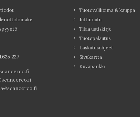
tiedot
Tuotevalikoima & kauppa
denottolomake
Jutturuutu
spyyntö
Tilaa uutiskirje
Tuotepalautus
Laskutusohjeet
1625 227
Sivukartta
Kuvapankki
cancerco.fi
scancerco.fi
a@scancerco.fi