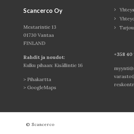
Scancerco Oy
Yhteys
Yhtey
Mestarintie 13
Tarjou
01730 Vantaa
FINLAND
+358 40
Rahdit ja noudot:
Kulku pihaan: Kisällintie 16
myynti@s
varasto@
>
Pihakartta
reskontr
>
GoogleMaps
© Scancerco