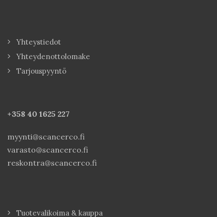
Yhteystiedot
Yhteydenottolomake
Tarjouspyyntö
+358 40
1625 227
myynti@scancerco.fi
varasto@scancerco.fi
reskontra@scancerco.fi
Tuotevalikoima & kauppa