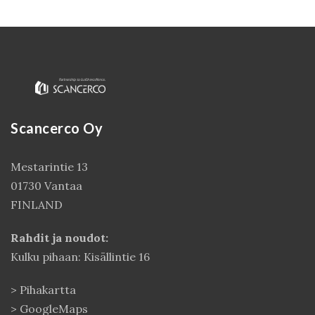
Scancerco Oy
Mestarintie 13
01730 Vantaa
Kirjaudu
FINLAND
Rahdit ja noudot:
Kulku pihaan: Kisällintie 16
>
Pihakartta
>
GoogleMaps