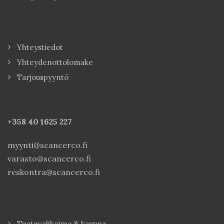
Yhteystiedot
Yhteydenottolomake
Tarjouspyyntö
+358 40
1625 227
myynti@scancerco.fi
varasto@scancerco.fi
reskontra@scancerco.fi
Tuotevalikoima & kauppa