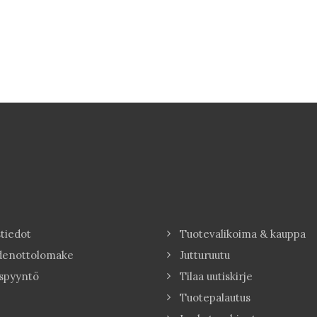
tiedot
Tuotevalikoima & kauppa
denottolomake
Jutturuutu
spyyntö
Tilaa uutiskirje
Tuotepalautus