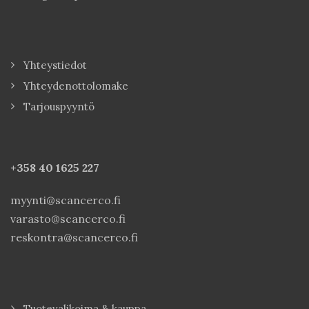
Yhteystiedot
Yhteydenottolomake
Tarjouspyyntö
+358 40
1625 227
myynti@scancerco.fi
varasto@scancerco.fi
reskontra@scancerco.fi
Tuotevalikoima & kauppa