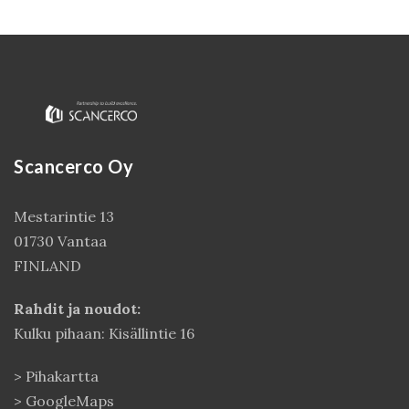
Scancerco Oy
Mestarintie 13
01730 Vantaa
Kirjaudu
FINLAND
Rahdit ja noudot:
Kulku pihaan: Kisällintie 16
>
Pihakartta
>
GoogleMaps