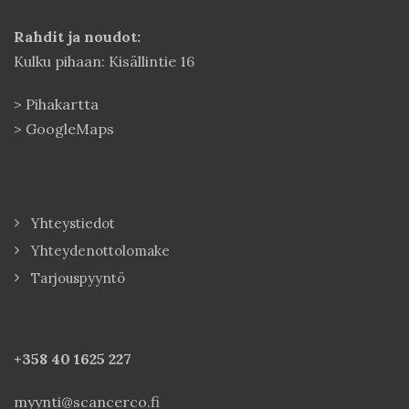
Rahdit ja noudot:
Kulku pihaan: Kisällintie 16
>
Pihakartta
>
GoogleMaps
Yhteystiedot
Yhteydenottolomake
Tarjouspyyntö
+358 40
1625 227
myynti@scancerco.fi