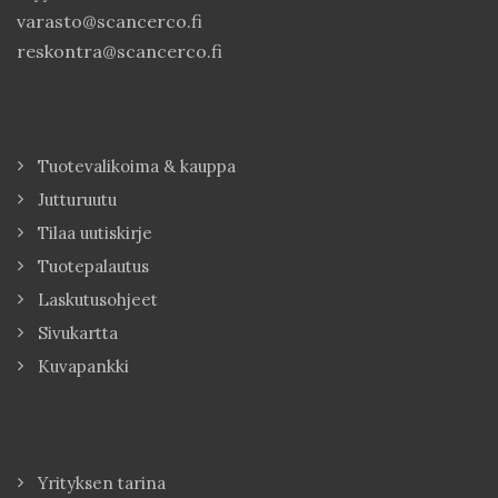
varasto@scancerco.fi
reskontra@scancerco.fi
Tuotevalikoima & kauppa
Jutturuutu
Tilaa uutiskirje
Tuotepalautus
Laskutusohjeet
Sivukartta
Kuvapankki
Yrityksen tarina