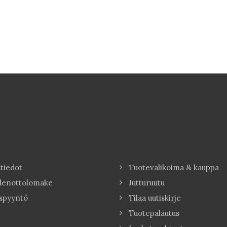
tiedot
Tuotevalikoima & kauppa
denottolomake
Jutturuutu
spyyntö
Tilaa uutiskirje
Tuotepalautus