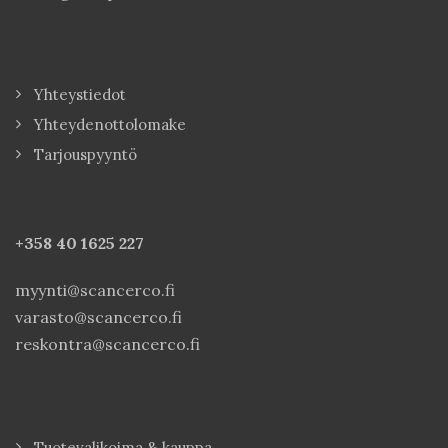
Yhteystiedot
Yhteydenottolomake
Tarjouspyyntö
+358 40
1625 227
myynti@scancerco.fi
varasto@scancerco.fi
reskontra@scancerco.fi
Tuotevalikoima & kauppa