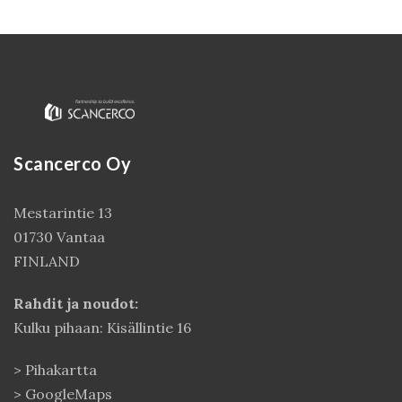
Scancerco Oy
Mestarintie 13
01730 Vantaa
Kirjaudu
FINLAND
Rahdit ja noudot:
Kulku pihaan: Kisällintie 16
>
Pihakartta
>
GoogleMaps