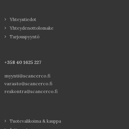
Yhteystiedot
Yhteydenottolomake
Tarjouspyyntö
+358 40
1625 227
myynti@scancerco.fi
varasto@scancerco.fi
reskontra@scancerco.fi
Tuotevalikoima & kauppa