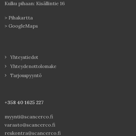
Kulku pihaan: Kisällintie 16
>
Pihakartta
>
GoogleMaps
Yhteystiedot
Yhteydenottolomake
Tarjouspyyntö
+358 40
1625 227
myynti@scancerco.fi
varasto@scancerco.fi
reskontra@scancerco.fi