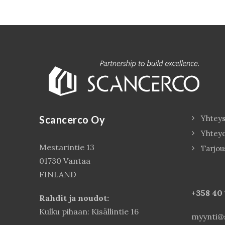
Scancerco Oy
Yhteys
Yhtey
Mestarintie 13
Tarjou
01730 Vantaa
FINLAND
+358 40
Rahdit ja noudot:
Kulku pihaan: Kisällintie 16
myynti@s