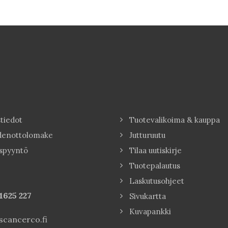
tiedot
Tuotevalikoima & kauppa
denottolomake
Jutturuutu
spyyntö
Tilaa uutiskirje
Tuotepalautus
Laskutusohjeet
1625 227
Sivukartta
Kuvapankki
cancerco.fi