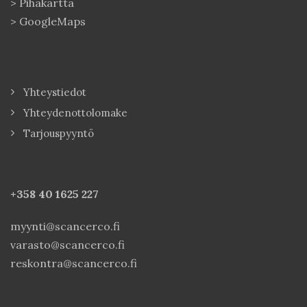
>
Pihakartta
>
GoogleMaps
Yhteystiedot
Yhteydenottolomake
Tarjouspyyntö
+358 40
1625 227
myynti@scancerco.fi
varasto@scancerco.fi
reskontra@scancerco.fi