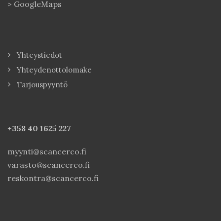
>
GoogleMaps
Yhteystiedot
Yhteydenottolomake
Tarjouspyyntö
+358 40
1625 227
myynti@scancerco.fi
varasto@scancerco.fi
reskontra@scancerco.fi