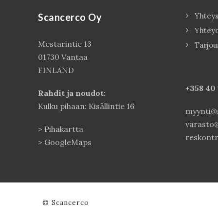
Scancerco Oy
Yhteys
Yhtey
Mestarintie 13
Tarjou
01730 Vantaa
FINLAND
+358 40
Rahdit ja noudot:
Kulku pihaan: Kisällintie 16
myynti@s
varasto@
>
Pihakartta
reskontr
>
GoogleMaps
© Scancerco