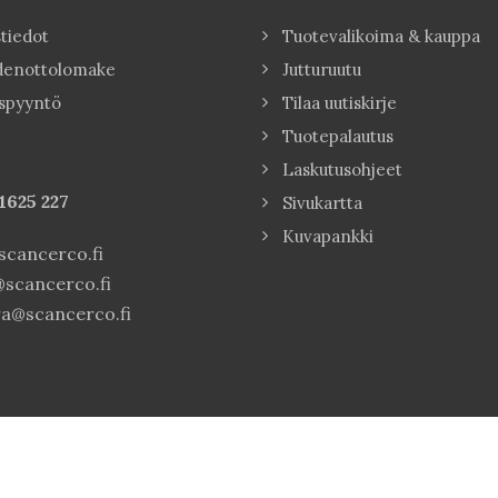
tiedot
Tuotevalikoima & kauppa
denottolomake
Jutturuutu
spyyntö
Tilaa uutiskirje
Tuotepalautus
Laskutusohjeet
1625 227
Sivukartta
Kuvapankki
cancerco.fi
scancerco.fi
a@scancerco.fi