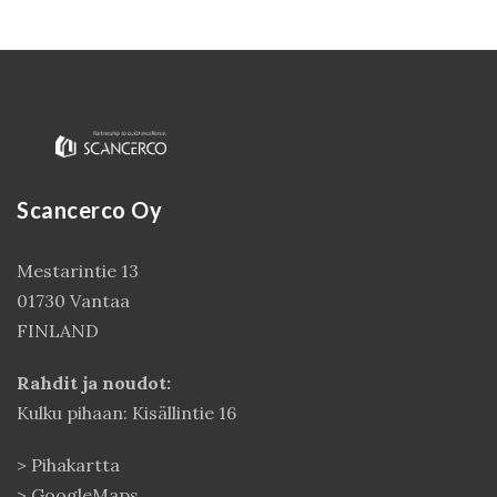
Scancerco Oy
Mestarintie 13
01730 Vantaa
Kirjaudu
FINLAND
Rahdit ja noudot:
Kulku pihaan: Kisällintie 16
>
Pihakartta
>
GoogleMaps