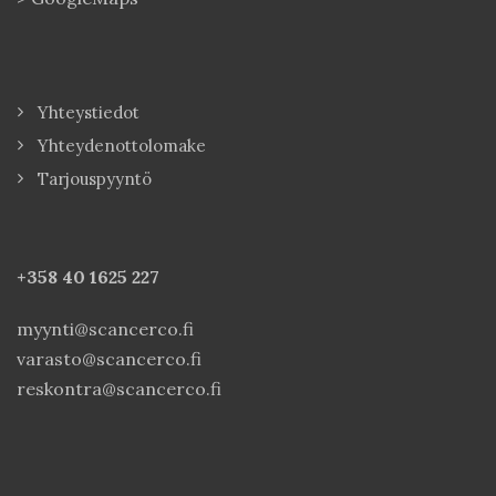
Yhteystiedot
Yhteydenottolomake
Tarjouspyyntö
+358 40
1625 227
myynti@scancerco.fi
varasto@scancerco.fi
reskontra@scancerco.fi