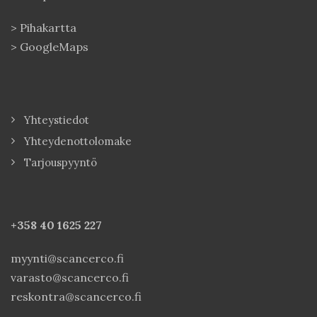
>
Pihakartta
>
GoogleMaps
Yhteystiedot
Yhteydenottolomake
Tarjouspyyntö
+358 40
1625 227
myynti@scancerco.fi
varasto@scancerco.fi
reskontra@scancerco.fi