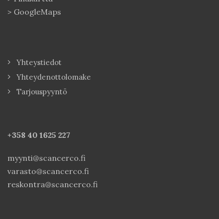
>
GoogleMaps
Yhteystiedot
Yhteydenottolomake
Tarjouspyyntö
+358 40
1625 227
myynti@scancerco.fi
varasto@scancerco.fi
reskontra@scancerco.fi