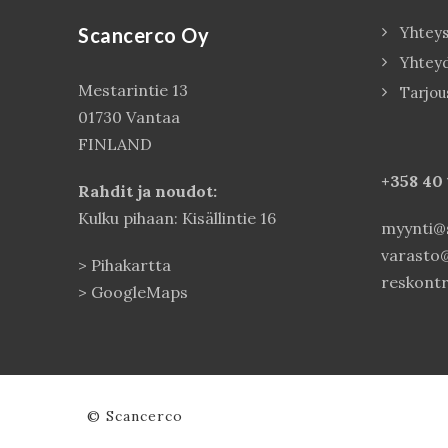
Scancerco Oy
Yhteys
Yhtey
Mestarintie 13
Tarjou
01730 Vantaa
FINLAND
+358 40
Rahdit ja noudot:
Kulku pihaan: Kisällintie 16
myynti@s
varasto@
>
Pihakartta
reskontr
>
GoogleMaps
© Scancerco