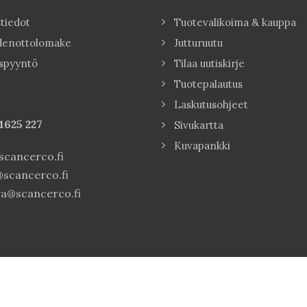
tiedot
Tuotevalikoima & kauppa
denottolomake
Jutturuutu
spyyntö
Tilaa uutiskirje
Tuotepalautus
Laskutusohjeet
1625 227
Sivukartta
Kuvapankki
cancerco.fi
scancerco.fi
a@scancerco.fi