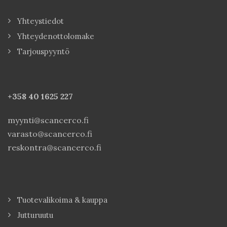
Yhteystiedot
Yhteydenottolomake
Tarjouspyyntö
+358 40
1625 227
myynti@scancerco.fi
varasto@scancerco.fi
reskontra@scancerco.fi
Tuotevalikoima & kauppa
Jutturuutu