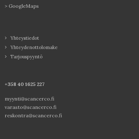
>
GoogleMaps
Yhteystiedot
Yhteydenottolomake
Tarjouspyyntö
+358 40
1625 227
myynti@scancerco.fi
varasto@scancerco.fi
reskontra@scancerco.fi