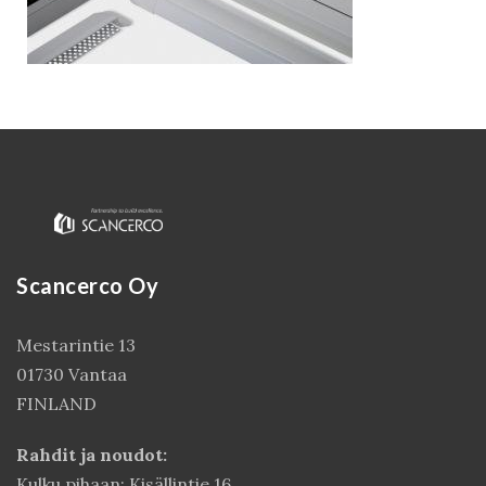
Scancerco Oy
Kirjaudu
Mestarintie 13
01730 Vantaa
FINLAND
Rahdit ja noudot:
Kulku pihaan: Kisällintie 16