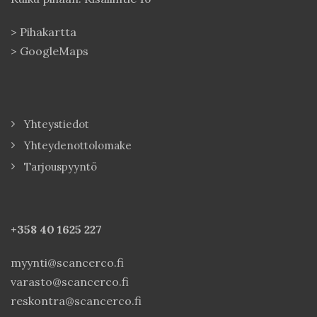
>
Pihakartta
>
GoogleMaps
Yhteystiedot
Yhteydenottolomake
Tarjouspyyntö
+358 40
1625 227
myynti@scancerco.fi
varasto@scancerco.fi
reskontra@scancerco.fi