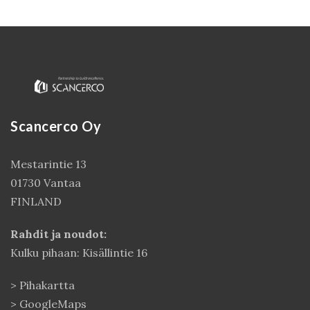
Scancerco Oy
Mestarintie 13
01730 Vantaa
Kirjaudu
FINLAND
Rahdit ja noudot:
Kulku pihaan: Kisällintie 16
>
Pihakartta
>
GoogleMaps