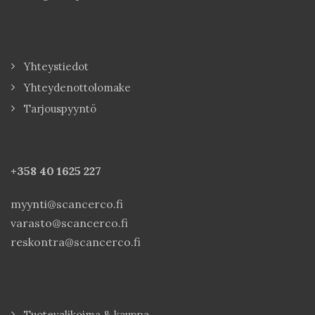
Yhteystiedot
Yhteydenottolomake
Tarjouspyyntö
+358 40
1625 227
myynti@scancerco.fi
varasto@scancerco.fi
reskontra@scancerco.fi
Tuotevalikoima & kauppa