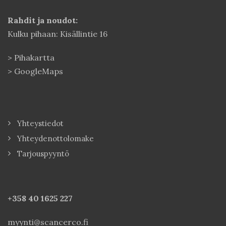
Rahdit ja noudot:
Kulku pihaan: Kisällintie 16
>
Pihakartta
>
GoogleMaps
Yhteystiedot
Yhteydenottolomake
Tarjouspyyntö
+358 40
1625 227
myynti@scancerco.fi