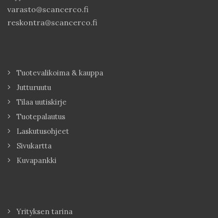
varasto@scancerco.fi
reskontra@scancerco.fi
Tuotevalikoima & kauppa
Jutturuutu
Tilaa uutiskirje
Tuotepalautus
Laskutusohjeet
Sivukartta
Kuvapankki
Yrityksen tarina