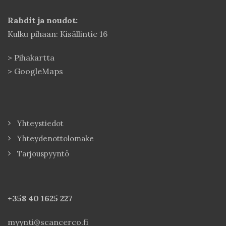
Rahdit ja noudot:
Kulku pihaan: Kisällintie 16
>
Pihakartta
>
GoogleMaps
Yhteystiedot
Yhteydenottolomake
Tarjouspyyntö
+358 40
1625 227
myynti@scancerco.fi