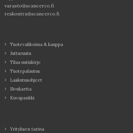
varasto@scancerco.fi
reskontra@scancerco.fi
Tuotevalikoima & kauppa
Jutturuutu
Tilaa uutiskirje
Tuotepalautus
Laskutusohjeet
Sivukartta
Kuvapankki
Yrityksen tarina