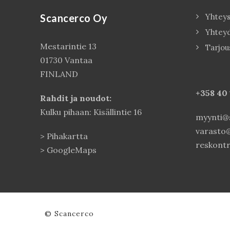
Scancerco Oy
Yhteys
Yhtey
Mestarintie 13
Tarjou
01730 Vantaa
FINLAND
+358 40
Rahdit ja noudot:
Kulku pihaan: Kisällintie 16
myynti@s
varasto@
>
Pihakartta
reskontr
>
GoogleMaps
© Scancerco