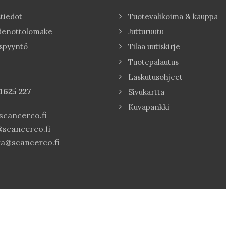
tiedot
Tuotevalikoima & kauppa
denottolomake
Jutturuutu
spyyntö
Tilaa uutiskirje
Tuotepalautus
Laskutusohjeet
1625 227
Sivukartta
Kuvapankki
cancerco.fi
scancerco.fi
a@scancerco.fi