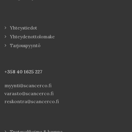
Yhteystiedot
Yhteydenottolomake
Tarjouspyyntö
+358 40
1625 227
myynti@scancerco.fi
varasto@scancerco.fi
reskontra@scancerco.fi
Tuotevalikoima & kauppa