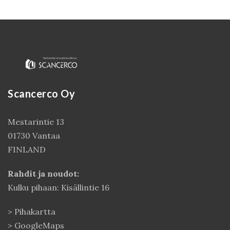
Scancerco Oy
Mestarintie 13
01730 Vantaa
Kirjaudu
FINLAND
Rahdit ja noudot:
Kulku pihaan: Kisällintie 16
>
Pihakartta
>
GoogleMaps