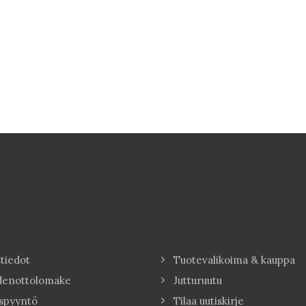
tiedot
Tuotevalikoima & kauppa
denottolomake
Jutturuutu
spyyntö
Tilaa uutiskirje