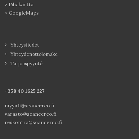
>
Pihakartta
>
GoogleMaps
Yhteystiedot
Yhteydenottolomake
Tarjouspyyntö
+358 40
1625 227
myynti@scancerco.fi
varasto@scancerco.fi
reskontra@scancerco.fi