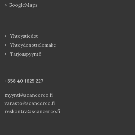
>
GoogleMaps
Yhteystiedot
Yhteydenottolomake
Tarjouspyyntö
+358 40
1625 227
myynti@scancerco.fi
varasto@scancerco.fi
reskontra@scancerco.fi