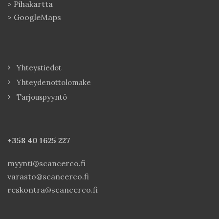
>
Pihakartta
>
GoogleMaps
Yhteystiedot
Yhteydenottolomake
Tarjouspyyntö
+358 40
1625 227
myynti@scancerco.fi
varasto@scancerco.fi
reskontra@scancerco.fi