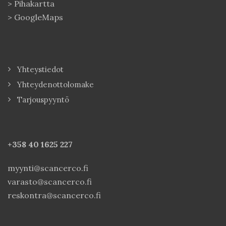
>
Pihakartta
>
GoogleMaps
Yhteystiedot
Yhteydenottolomake
Tarjouspyyntö
+358 40
1625 227
myynti@scancerco.fi
varasto@scancerco.fi
reskontra@scancerco.fi