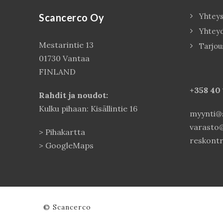
Scancerco Oy
Yhteys
Yhtey
Mestarintie 13
Tarjou
01730 Vantaa
FINLAND
+358 40
Rahdit ja noudot:
Kulku pihaan: Kisällintie 16
myynti@s
varasto@
>
Pihakartta
reskontr
>
GoogleMaps
© Scancerco