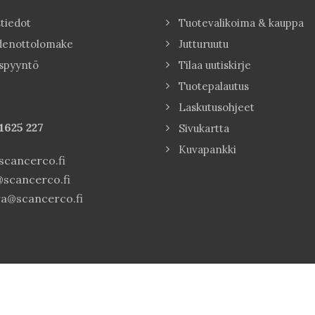
tiedot
Tuotevalikoima & kauppa
denottolomake
Jutturuutu
spyyntö
Tilaa uutiskirje
Tuotepalautus
Laskutusohjeet
1625 227
Sivukartta
Kuvapankki
cancerco.fi
scancerco.fi
a@scancerco.fi