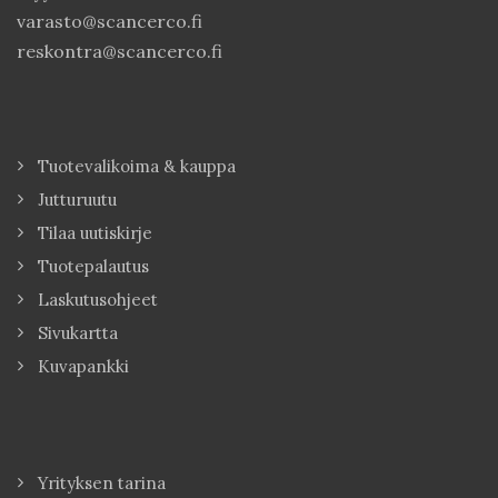
varasto@scancerco.fi
reskontra@scancerco.fi
Tuotevalikoima & kauppa
Jutturuutu
Tilaa uutiskirje
Tuotepalautus
Laskutusohjeet
Sivukartta
Kuvapankki
Yrityksen tarina