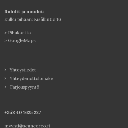
Rahdit ja noudot:
Kulku pihaan: Kisällintie 16
>
Pihakartta
>
GoogleMaps
Yhteystiedot
Yhteydenottolomake
Tarjouspyyntö
+358 40
1625 227
myynti@scancerco.fi