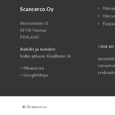
Scancerco Oy
Yhteys
Yhtey
Mestarintie 13
Tarjou
01730 Vantaa
FINLAND
+358 40
Rahdit ja noudot:
Kulku pihaan: Kisällintie 16
myynti@s
varasto@
>
Pihakartta
reskontr
>
GoogleMaps
© Scancerco