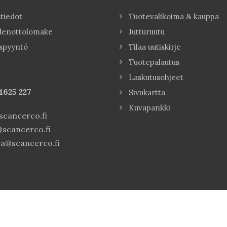
tiedot
Tuotevalikoima & kauppa
denottolomake
Jutturuutu
spyyntö
Tilaa uutiskirje
Tuotepalautus
Laskutusohjeet
1625 227
Sivukartta
Kuvapankki
cancerco.fi
scancerco.fi
a@scancerco.fi